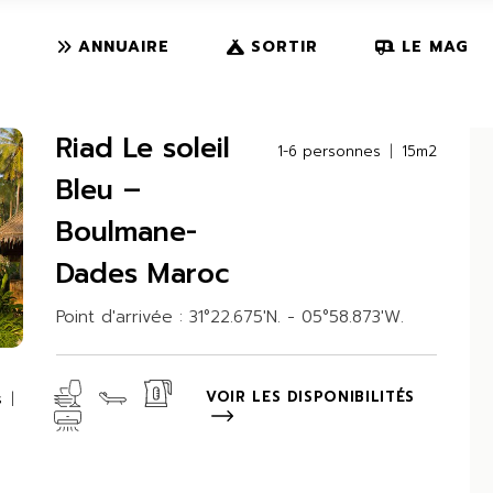
S
DÉSERT
VOYAGE
ANNUAIRE
SORTIR
LE MAG
TER
MONTAGNE
CAMPEMENTS
R TV
EN FAMILLE
ACTIVITÉS
Riad Le soleil
DÉSERT
VOYAGE
1-6 personnes
15m2
R
MONTAGNE
CAMPEMENTS
Bleu –
TV
EN FAMILLE
ACTIVITÉS
Boulmane-
Dades Maroc
Point d'arrivée : 31°22.675'N. - 05°58.873'W.
VOIR LES DISPONIBILITÉS
s