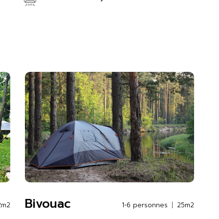
S
Bivouac
2m2
1-6 personnes
25m2