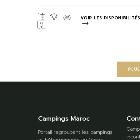
VOIR LES DISPONIBILITÉ
PLUS
Campings Maroc
Con
Campi
Portail regroupant les campings
incon