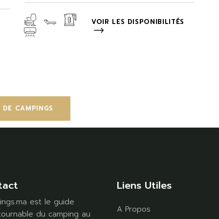
VOIR LES DISPONIBILITÉS
S
 DE CAMPINGS
tact
Liens Utiles
ngs.ma est le guide
A Propos
tournable du camping au